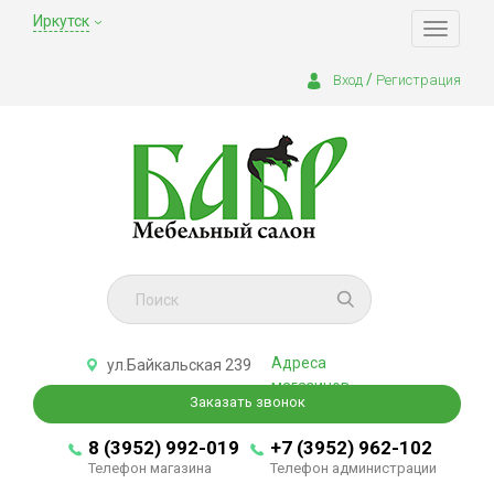
Иркутск
Toggle
navigati
/
Вход
Регистрация
Адреса
ул.Байкальская 239
магазинов
Заказать звонок
8 (3952) 992-019
+7 (3952) 962-102
Телефон магазина
Телефон администрации