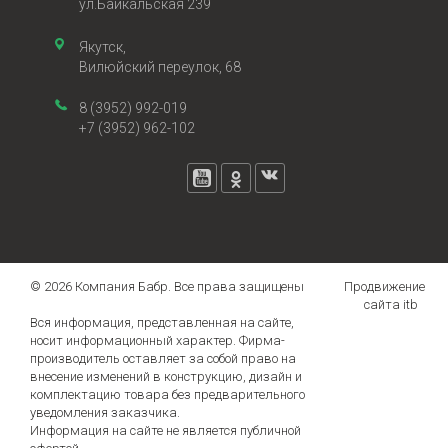
ул.Байкальская 239
Якутск,
Вилюйский переулок, 68
8 (3952) 992-019
+7 (3952) 962-102
© 2026 Компания Бабр. Все права защищены
Продвижение
сайта itb
Вся информация, представленная на сайте,
носит информационный характер. Фирма-
производитель оставляет за собой право на
внесение изменений в конструкцию, дизайн и
комплектацию товара без предварительного
уведомления заказчика.
Информация на сайте не является публичной