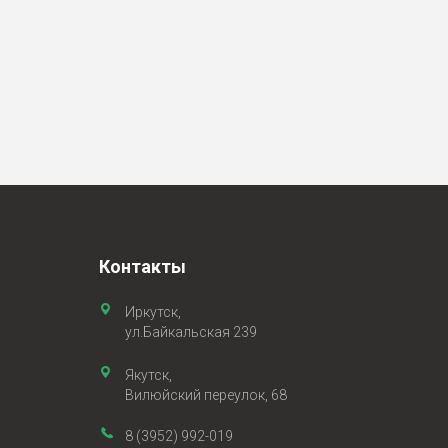
Контакты
Иркутск,
ул.Байкальская 239
Якутск,
Вилюйский переулок, 68
8 (3952) 992-019