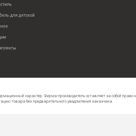
кстиль
бель для детской
зное
ции
мплекты
формационный характер. Фирма-производитель оставляет за собой право 
ктацию товара без предварительного уведомления заказчика.