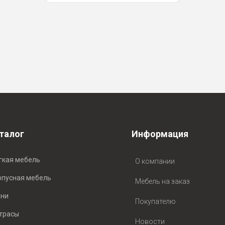
талог
Информация
гкая мебель
О компании
рпусная мебель
Мебель на заказ
хни
Покупателю
трасы
Новости