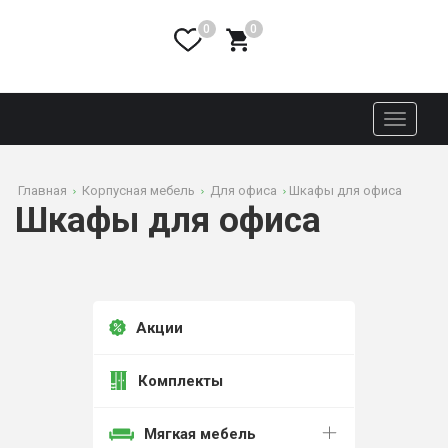
0
0
Toggle
navigati
Главная
Корпусная мебель
Для офиса
Шкафы для офиса
Шкафы для офиса
Акции
Комплекты
Мягкая мебель