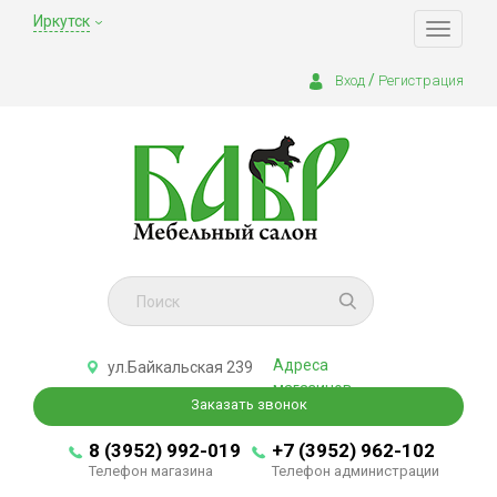
Иркутск
Toggle
navigati
/
Вход
Регистрация
Адреса
ул.Байкальская 239
магазинов
Заказать звонок
8 (3952) 992-019
+7 (3952) 962-102
Телефон магазина
Телефон администрации