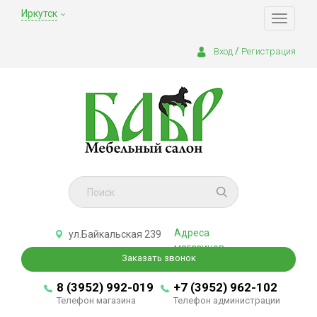
Иркутск
Toggle
navigati
/
Вход
Регистрация
Адреса
ул.Байкальская 239
магазинов
Заказать звонок
8 (3952) 992-019
+7 (3952) 962-102
Телефон магазина
Телефон администрации