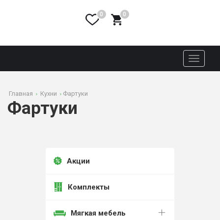
0
0
Toggle
navigati
Главная
Кухни
Фартуки
Фартуки
Акции
Комплекты
Мягкая мебель