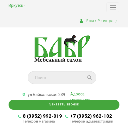
Иркутск
Toggle
navigati
/
Вход
Регистрация
Адреса
ул.Байкальская 239
магазинов
Заказать звонок
8 (3952) 992-019
+7 (3952) 962-102
Телефон магазина
Телефон администрации