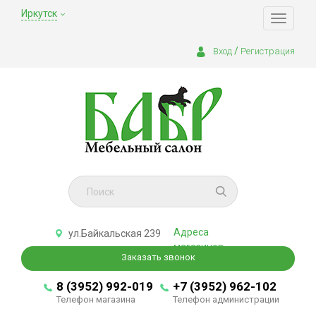
Иркутск
Toggle
navigati
/
Вход
Регистрация
Адреса
ул.Байкальская 239
магазинов
Заказать звонок
8 (3952) 992-019
+7 (3952) 962-102
Телефон магазина
Телефон администрации